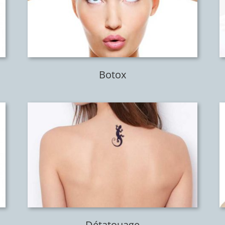
Botox
Détatouage