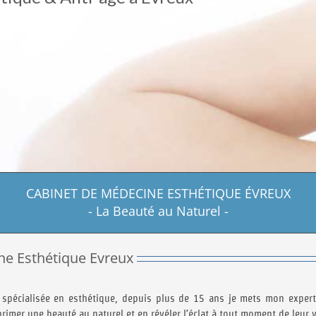
CABINET DE MÉDECINE ESTHÉTIQUE ÉVREUX
- La Beauté au Naturel -
ne Esthétique Evreux
spécialisée en esthétique, depuis plus de 15 ans je mets mon experti
rimer une beauté au naturel et en révéler l’éclat à tout moment de leur v