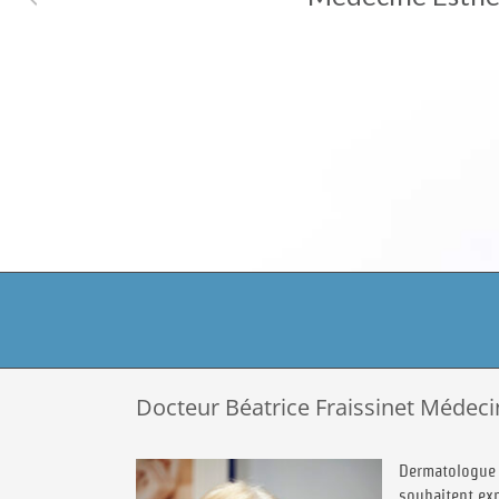
Docteur Béatrice Fraissinet Médeci
Dermatologue 
souhaitent exp