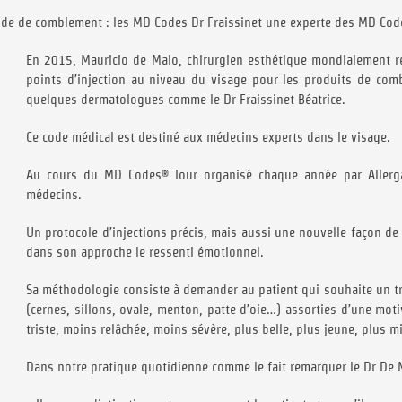
code de comblement : les MD Codes Dr Fraissinet une experte des MD Cod
En 2015, Mauricio de Maio, chirurgien esthétique mondialement 
points d’injection au niveau du visage pour les produits de comb
quelques dermatologues comme le Dr Fraissinet Béatrice.
Ce code médical est destiné aux médecins experts dans le visage.
Au cours du MD Codes® Tour organisé chaque année par Allergan
médecins.
Un protocole d’injections précis, mais aussi une nouvelle façon d
dans son approche le ressenti émotionnel.
Sa méthodologie consiste à demander au patient qui souhaite un tra
(cernes, sillons, ovale, menton, patte d’oie…) assorties d’une mot
triste, moins relâchée, moins sévère, plus belle, plus jeune, plus m
Dans notre pratique quotidienne comme le fait remarquer le Dr De 