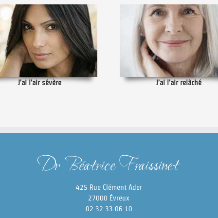
J’ai l’air sévère
J’ai l’air relâché
425 Rue Clément Ader
27000 Évreux
02 32 33 06 10