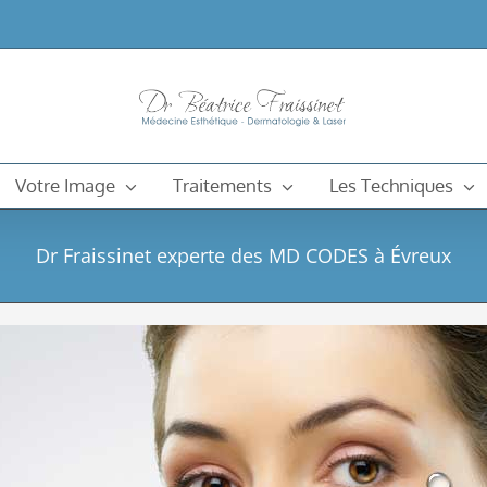
Votre Image
Traitements
Les Techniques
Dr Fraissinet experte des MD CODES à Évreux