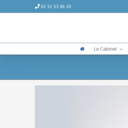
Passer
02 32 33 06 10
au
contenu
Le Cabinet