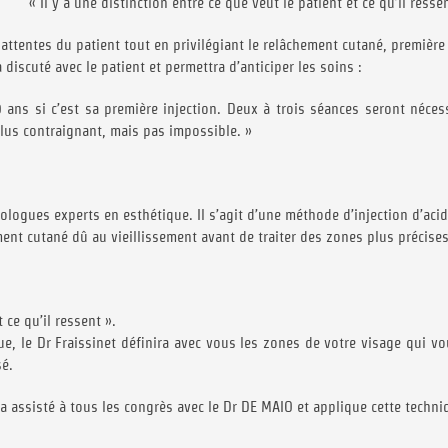
« Il y a une distinction entre ce que veut le patient et ce qu’il ressen
 attentes du patient tout en privilégiant le relâchement cutané, première
iscuté avec le patient et permettra d’anticiper les soins :
60 ans si c’est sa première injection. Deux à trois séances seront néce
lus contraignant, mais pas impossible. »
logues experts en esthétique. Il s’agit d’une méthode d’injection d’aci
ent cutané dû au vieillissement avant de traiter des zones plus précises
 ce qu’il ressent ».
e, le Dr Fraissinet définira avec vous les zones de votre visage qui v
sé.
e a assisté à tous les congrès avec le Dr DE MAIO et applique cette techni