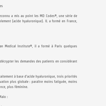
es
reconnu a mis au point les MD Codes®, une série de
lement (acide hyaluronique). IL a formé en France,
 Medical Institute®, il a formé à Paris quelques
e décrypter les demandes des patients en considérant
itement à base d’acide hyaluronique, trois priorités
ivation plus globale : paraître moins fatiguée, moins
ince, plus féminine.
Maio :