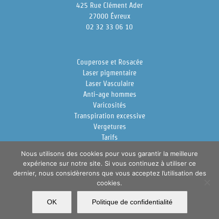
425 Rue Clément Ader
27000 Évreux
02 32 33 06 10
Couperose et Rosacée
Laser pigmentaire
Laser Vasculaire
Anti-age hommes
Varicosités
Transpiration excessive
Vergetures
Tarifs
Docteur Fraissinet
Nous utilisons des cookies pour vous garantir la meilleure
expérience sur notre site. Si vous continuez à utiliser ce
dernier, nous considèrerons que vous acceptez l’utilisation des
cookies.
OK
Politique de confidentialité
Copyright 2018 Dr Fraissinet | All Rights Reserved |
Plan du site
Prendre rendez-vous en ligne