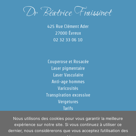
425 Rue Clément Ader
27000 Évreux
02 32 33 06 10
Couperose et Rosacée
Laser pigmentaire
Laser Vasculaire
Anti-age hommes
Varicosités
Transpiration excessive
Vergetures
Tarifs
Docteur Fraissinet
Nous utilisons des cookies pour vous garantir la meilleure
expérience sur notre site. Si vous continuez à utiliser ce
dernier, nous considèrerons que vous acceptez l’utilisation des