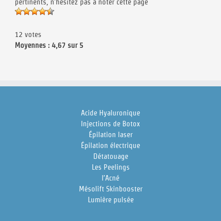
pertinents, n'hésitez pas à noter cette page
12 votes
Moyennes : 4,67 sur 5
Acide Hyaluronique
Injections de Botox
Épilation laser
Épilation électrique
Détatouage
Les Peelings
l’Acné
Mésolift Skinbooster
Lumière pulsée